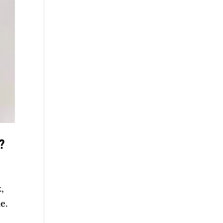
?
x,
e.